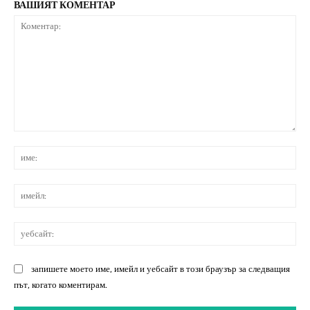
ВАШИЯТ КОМЕНТАР
Коментар:
им
им
уе
запишете моето име, имейл и уебсайт в този браузър за следващия
път, когато коментирам.