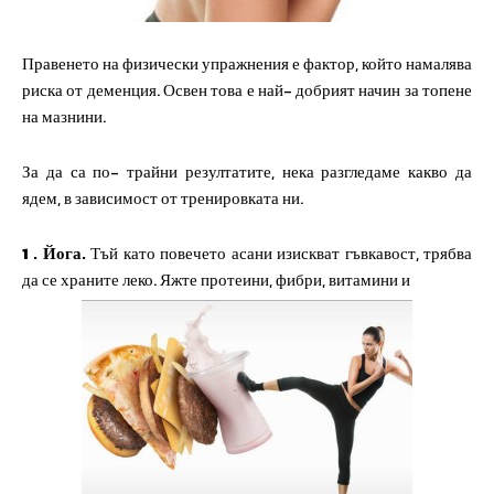
Правенето на физически упражнения е фактор, който намалява
риска от деменция. Освен това е най- добрият начин за топене
на мазнини.
За да са по- трайни резултатите, нека разгледаме какво да
ядем, в зависимост от тренировката ни.
1 . Йога.
Тъй като повечето асани изискват гъвкавост, трябва
да се храните леко. Яжте протеини, фибри, витамини и