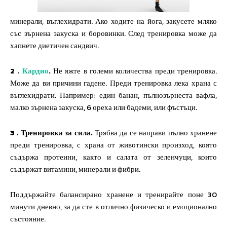
минерали, въглехидрати. Ако ходите на йога, закусете мляко
със зърнена закуска и боровинки. След тренировка може да
хапнете диетичен сандвич.
2 .
Кардио
.
Не яжте в големи количества преди тренировка.
Може да ви причини гадене. Преди тренировка лека храна с
въглехидрати. Например: един банан, пълнозърнеста вафла,
малко зърнена закуска, 6 ореха или бадеми, или фъстъци.
3 . Тренировка за сила.
Трябва да се направи пълно хранене
преди тренировка, с храна от животински произход, която
съдържа протеини, както и салата от зеленчуци, които
съдържат витамини, минерали и фибри.
Поддържайте балансирано хранене и тренирайте поне 30
минути дневно, за да сте в отлично физическо и емоционално
състояние.