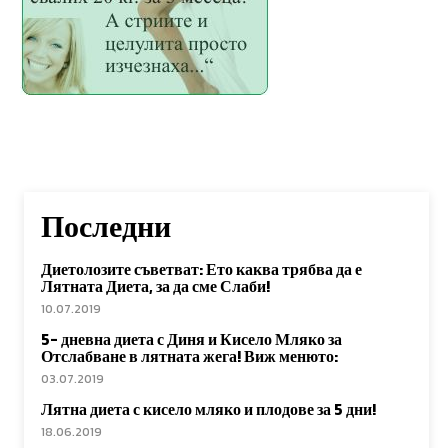
Последни
Диетолозите съветват: Ето каква трябва да е
Лятната Диета, за да сме Слаби!
10.07.2019
5- дневна диета с Диня и Кисело Мляко за
Отслабване в лятната жега! Виж менюто:
03.07.2019
Лятна диета с кисело мляко и плодове за 5 дни!
18.06.2019